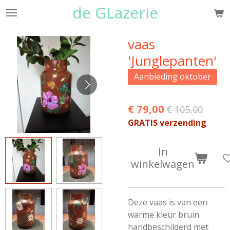
de GLazerie
Ga
direct
naar
vaas
de
'Junglepanten'
hoofdinhoud
Aanbieding oktober
€ 79,00
€ 105,00
GRATIS verzending
In
winkelwagen
Deze vaas is van een
warme kleur bruin
handbeschilderd met