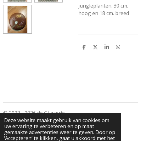
jungleplanten. 30 cm.
hoog en 18 cm. breed
D
D
S
D
e
e
h
e
l
e
a
l
e
l
r
e
n
e
n
© 2023 - 2026 de GLazerie
Deze website maakt gebruik van cookies om
Powered by
JouwWeb
uw ervaring te verbeteren en op maat
gemaakte advertenties weer te geven. Door op
‘Accepteren’ te klikken, gaat u akkoord met het