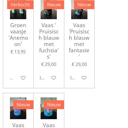
Verkocht
Nieuw
Nieuw
Groen
Vaas '
Vaas
vaasje
Pruisisc
'Pruisisc
'Anemo
h blauw
h blauw
on'
met
met
fuchsia'
fantasie
€ 13,95
s'
'
€ 29,00
€ 29,00
Uitverkocht
In winkelwagen
In winkelwagen
Nieuw
Nieuw
Vaas
Vaas