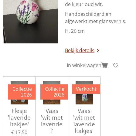
de kleur oud wit.
Handbeschilderd en
afgewerkt met glansvernis.
H. 26 cm
Bekijk details
In winkelwagen
Collectie
Collectie
Verkocht
2026
2026
Flesje
Vaas
Vaas
'lavende
'wit met
'wit met
ltakjes'
lavende
lavende
l'
ltakjes'
€ 17,50