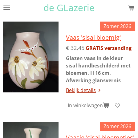
de GLazerie
Ga
direct
naar
Zomer 2026
de
Vaas 'sisal bloemig'
hoofdinhoud
€ 32,45
GRATIS verzending
Glazen vaas in de kleur
sisal handbeschilderd met
bloemen. H 16 cm.
Afwerking glansvernis
Bekijk details
In winkelwagen
Zomer 2026
Vaasje 'sisal bloemetjes'