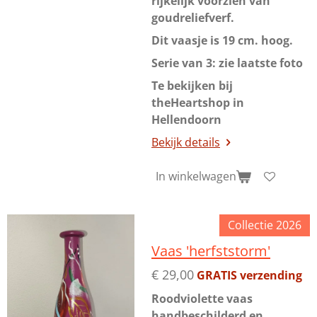
rijkelijk voorzien van
goudreliefverf.
Dit vaasje is 19 cm. hoog.
Serie van 3: zie laatste foto
Te bekijken bij
theHeartshop in
Hellendoorn
Bekijk details
In winkelwagen
Collectie 2026
Vaas 'herfststorm'
€ 29,00
GRATIS verzending
Roodviolette vaas
handbeschilderd en