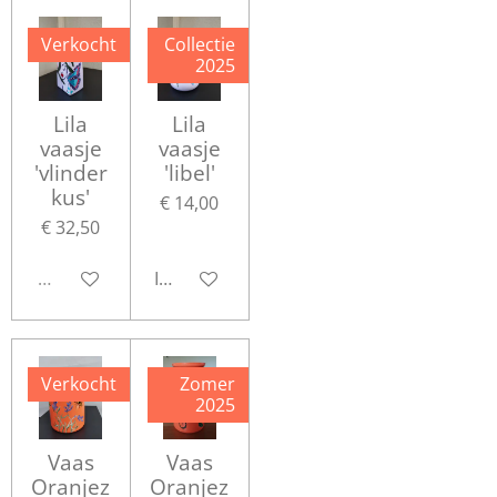
Verkocht
Collectie
2025
Lila
Lila
vaasje
vaasje
'vlinder
'libel'
kus'
€ 14,00
€ 32,50
Uitverkocht
In winkelwagen
Verkocht
Zomer
2025
Vaas
Vaas
Oranjez
Oranjez