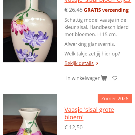
€ 26,45
GRATIS verzending
Schattig model vaasje in de
kleur sisal. Handbeschilderd
met bloemen. H 15 cm.
Afwerking glansvernis.
Welk takje zet jij hier op?
Bekijk details
In winkelwagen
Zomer 2026
Vaasje 'sisal grote
bloem'
€ 12,50