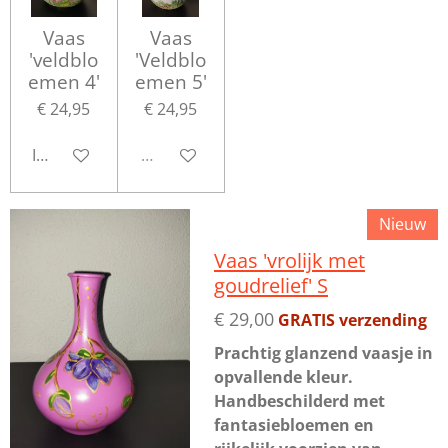
Vaas
Vaas
'veldblo
'Veldblo
emen 4'
emen 5'
€ 24,95
€ 24,95
In winkelwagen
Uitverkocht
Nieuw
Vaas 'vrolijk met
goudrelief' S
€ 29,00
GRATIS verzending
Prachtig glanzend vaasje in
opvallende kleur.
Handbeschilderd met
fantasiebloemen en