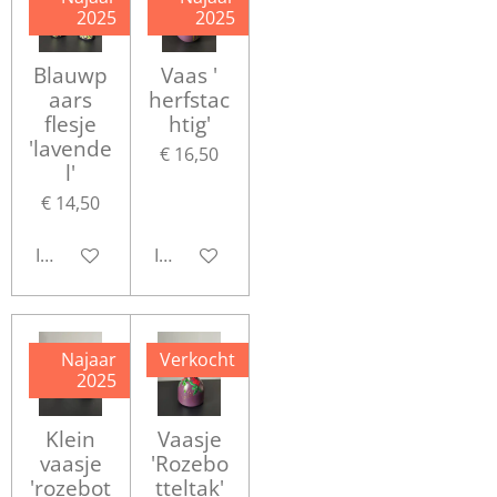
2025
2025
Blauwp
Vaas '
aars
herfstac
flesje
htig'
'lavende
€ 16,50
l'
€ 14,50
In winkelwagen
In winkelwagen
Najaar
Verkocht
2025
Klein
Vaasje
vaasje
'Rozebo
'rozebot
tteltak'