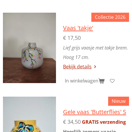
Collectie 2026
Vaas 'takje'
€ 17,50
Lief grijs vaasje met takje brem.
Hoog 17 cm.
Bekijk details
In winkelwagen
Nieuw
Gele vaas 'Butterflies' S
€ 34,50
GRATIS verzending
Heerlijk zomers vaasje