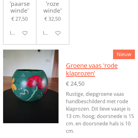
'paarse
'roze
winde'
winde'
€ 27,50
€ 32,50
In winkelwagen
In winkelwagen
Nieuw
Groene vaas 'rode
klaprozen'
€ 24,50
Rustige, diepgroene vaas
handbeschilderd met rode
klaprozen. Dit lieve vaasje is
13 cm. hoog; doorsnede is 15
cm. en doorsnede hals is 10
cm.