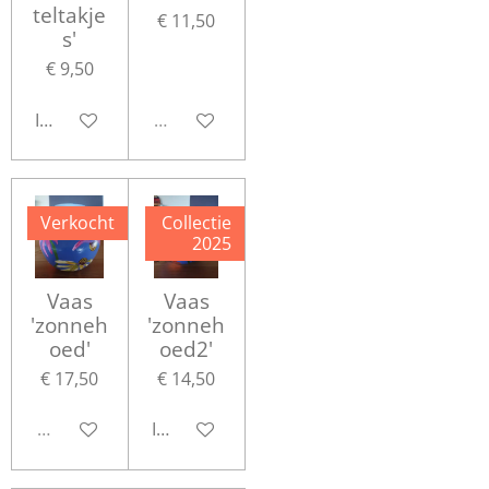
teltakje
€ 11,50
s'
€ 9,50
In winkelwagen
Uitverkocht
Verkocht
Collectie
2025
Vaas
Vaas
'zonneh
'zonneh
oed'
oed2'
€ 17,50
€ 14,50
Uitverkocht
In winkelwagen