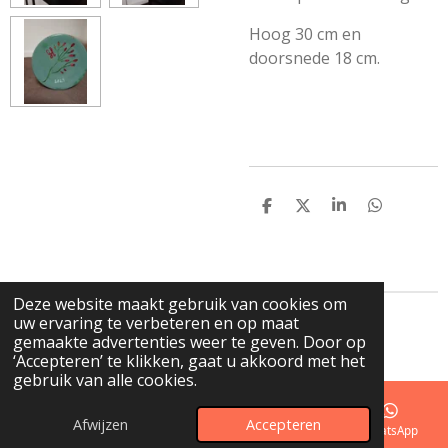
Hoog 30 cm en
doorsnede 18 cm.
D
D
S
D
e
e
h
e
l
e
a
l
e
l
r
e
n
e
n
Deze website maakt gebruik van cookies om
uw ervaring te verbeteren en op maat
© 2023 - 2026 de GLazerie
gemaakte advertenties weer te geven. Door op
Powered by
JouwWeb
‘Accepteren’ te klikken, gaat u akkoord met het
gebruik van alle cookies.
Afwijzen
Accepteren
E-mailadres
Telefoonnummer
Kaart
WhatsApp