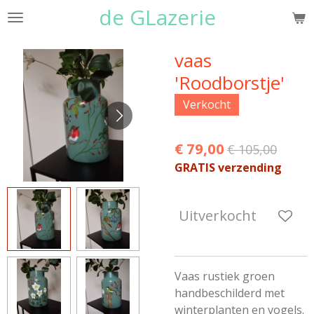
de GLazerie
Ga
direct
naar
vaas
de
'Roodborstje'
hoofdinhoud
Verkocht
€ 79,00
€ 105,00
GRATIS verzending
Uitverkocht
Vaas rustiek groen
handbeschilderd met
winterplanten en vogels.