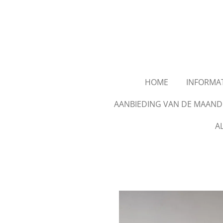
Ga
direct
naar
de
hoofdinhoud
HOME
INFORMAT
AANBIEDING VAN DE MAAND
A