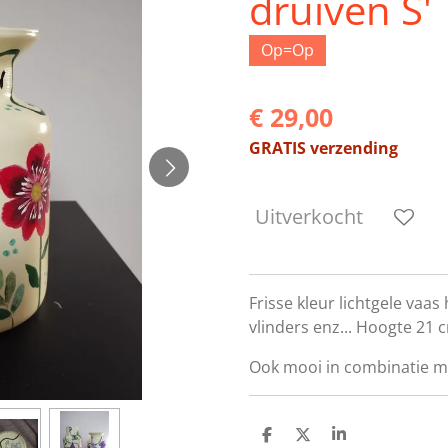
druiven S'
Op=Op
€ 29,00
GRATIS verzending
Uitverkocht
Frisse kleur lichtgele vaa
vlinders enz... Hoogte 21
Ook mooi in combinatie met
D
D
S