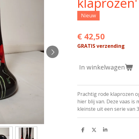
klaprozen'
Nieuw
€ 42,50
GRATIS verzending
In winkelwagen
Prachtig rode klaprozen o
hier blij van. Deze vaas i
kleinste uit een serie van 3
D
D
S
e
e
h