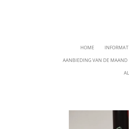
Ga
direct
naar
de
hoofdinhoud
HOME
INFORMAT
AANBIEDING VAN DE MAAND
A