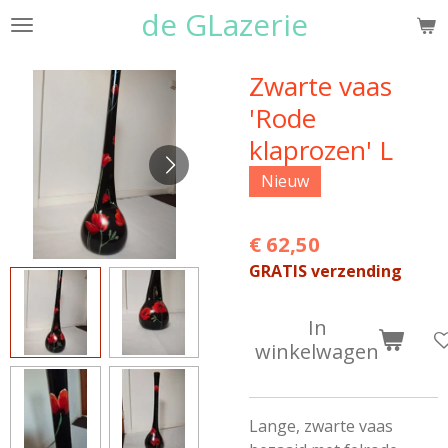
de GLazerie
Ga
direct
naar
Zwarte vaas
de
'Rode
hoofdinhoud
klaprozen' L
Nieuw
€ 62,50
GRATIS verzending
In
winkelwagen
Lange, zwarte vaas