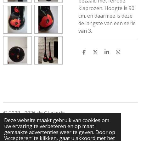
bezaaid met felrode
klaprozen. Hoogte is 90
cm. en daarmee is deze
de langste van een serie
van 3.
D
D
S
D
e
e
h
e
l
e
a
l
e
l
r
e
n
e
n
© 2023 - 2026 de GLazerie
Deze website maakt gebruik van cookies om
Powered by
JouwWeb
uw ervaring te verbeteren en op maat
gemaakte advertenties weer te geven. Door op
‘Accepteren’ te klikken, gaat u akkoord met het