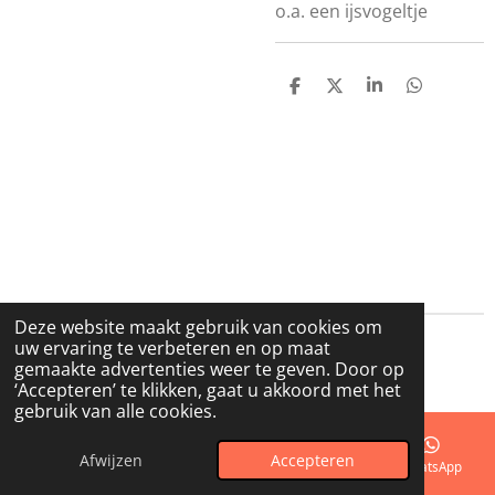
o.a. een ijsvogeltje
D
D
S
D
e
e
h
e
l
e
a
l
e
l
r
e
n
e
n
Deze website maakt gebruik van cookies om
uw ervaring te verbeteren en op maat
© 2023 - 2026 de GLazerie
gemaakte advertenties weer te geven. Door op
Powered by
JouwWeb
‘Accepteren’ te klikken, gaat u akkoord met het
gebruik van alle cookies.
Afwijzen
Accepteren
E-mailadres
Telefoonnummer
Kaart
WhatsApp