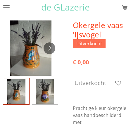
de GLazerie
Ga
direct
naar
Okergele vaas
de
'ijsvogel'
hoofdinhoud
Uitverkocht
€ 0,00
Uitverkocht
Prachtige kleur okergele
vaas handbeschilderd
met