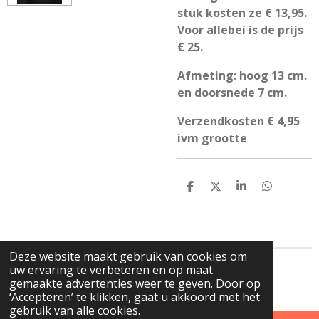
stuk kosten ze € 13,95.
Voor allebei is de prijs
€ 25.
Afmeting: hoog 13 cm.
en doorsnede 7 cm.
Verzendkosten € 4,95
ivm grootte
D
D
S
D
e
e
h
e
l
e
a
l
e
l
r
e
n
e
n
Deze website maakt gebruik van cookies om
uw ervaring te verbeteren en op maat
© 2023 - 2026 de GLazerie
gemaakte advertenties weer te geven. Door op
Powered by
JouwWeb
‘Accepteren’ te klikken, gaat u akkoord met het
gebruik van alle cookies.