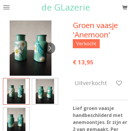
de GLazerie
Ga
direct
naar
Groen vaasje
de
'Anemoon'
hoofdinhoud
Verkocht
€ 13,95
Uitverkocht
Lief groen vaasje
handbeschilderd met
anemoontjes. Er zijn er
2 van gemaakt. Per