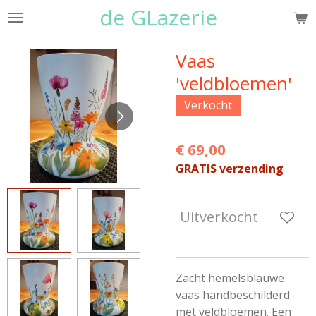
de GLazerie
Ga
direct
naar
Vaas
de
'veldbloemen'
hoofdinhoud
Verkocht
€ 69,00
GRATIS verzending
Uitverkocht
Zacht hemelsblauwe
vaas handbeschilderd
met veldbloemen. Een