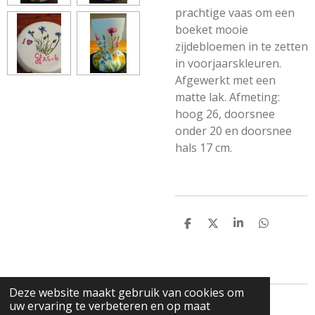
prachtige vaas om een
boeket mooie
zijdebloemen in te zetten
in voorjaarskleuren.
Afgewerkt met een
matte lak. Afmeting:
hoog 26, doorsnee
onder 20 en doorsnee
hals 17 cm.
D
D
S
D
e
e
h
e
l
e
a
l
e
l
r
e
n
e
n
Deze website maakt gebruik van cookies om
uw ervaring te verbeteren en op maat
© 2023 - 2026 de GLazerie