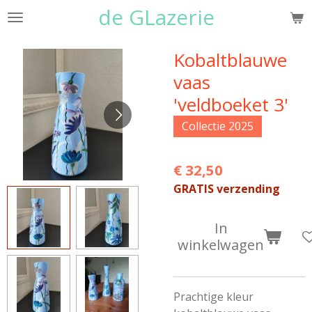
de GLazerie
Ga
direct
naar
Kobaltblauwe
de
vaas
hoofdinhoud
'veldboeket 3'
Collectie 2025
€ 32,50
GRATIS verzending
In
winkelwagen
Prachtige kleur