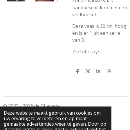
kobaltblauwe vaas
handbeschilderd met een
veldboeket.
Deze vaas is 20 cm. hoog
en is er 1 uit een serie
van 3.
Zie foto's 🙂
D
D
S
D
e
e
h
e
l
e
a
l
e
l
r
e
n
e
n
© 2023 - 2026 de GLazerie
Deze website maakt gebruik van cookies om
Powered by
JouwWeb
uw ervaring te verbeteren en op maat
gemaakte advertenties weer te geven. Door op
‘Accepteren’ te klikken, gaat u akkoord met het