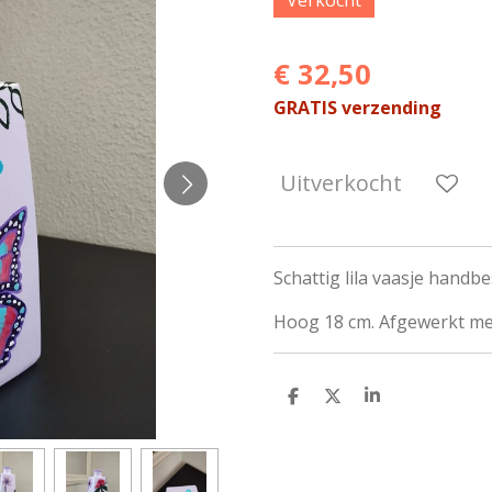
€ 32,50
GRATIS verzending
Uitverkocht
Schattig lila vaasje handbe
Hoog 18 cm. Afgewerkt me
D
D
S
e
e
h
l
e
a
e
l
r
n
e