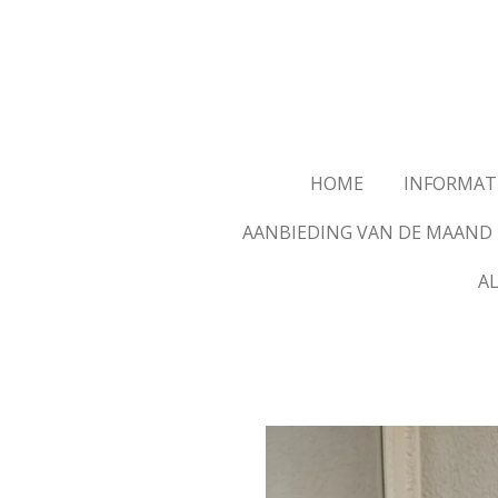
Ga
direct
naar
de
hoofdinhoud
HOME
INFORMAT
AANBIEDING VAN DE MAAND
A