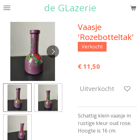
de GLazerie
Ga
direct
naar
Vaasje
de
'Rozebotteltak'
hoofdinhoud
Verkocht
€ 11,50
Uitverkocht
Schattig klein vaasje in
rustige kleur oud rose.
Hoogte is 16 cm.