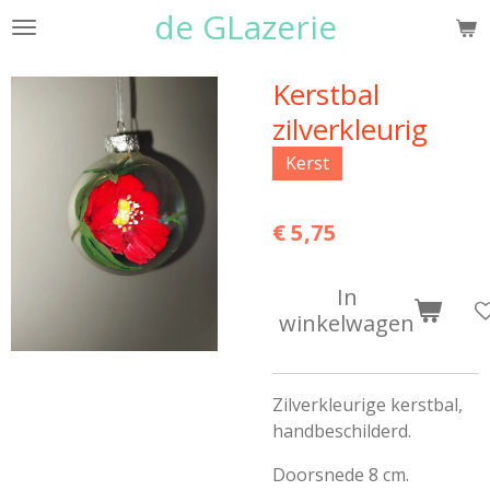
de GLazerie
Ga
direct
naar
Kerstbal
de
zilverkleurig
hoofdinhoud
Kerst
€ 5,75
In
winkelwagen
Zilverkleurige kerstbal,
handbeschilderd.
Doorsnede 8 cm.