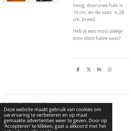
hoog; doorsnee hals is
10 cm. en de vaas is 28
cm. breed.
Heb jij een mooi plekje
voor deze halve vaas?
D
D
S
D
e
e
h
e
l
e
a
l
e
l
r
e
n
e
n
© 2023 - 2026 de GLazerie
Deze website maakt gebruik van cookies om
Powered by
JouwWeb
uw ervaring te verbeteren en op maat
gemaakte advertenties weer te geven. Door op
‘Accepteren’ te klikken, gaat u akkoord met het