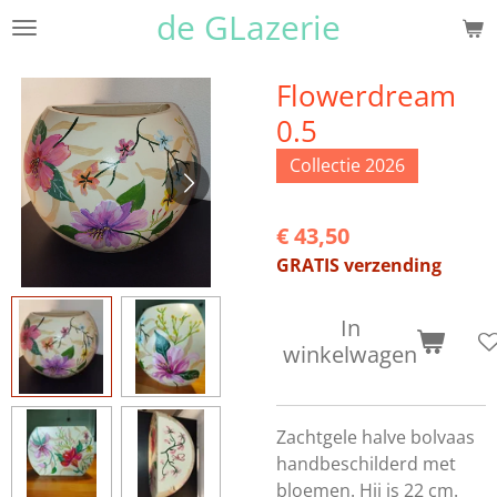
de GLazerie
Ga
direct
naar
Flowerdream
de
0.5
hoofdinhoud
Collectie 2026
€ 43,50
GRATIS verzending
In
winkelwagen
Zachtgele halve bolvaas
handbeschilderd met
bloemen. Hij is 22 cm.