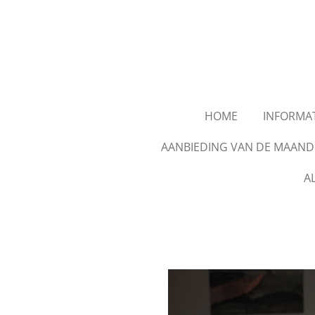
Ga
direct
naar
de
hoofdinhoud
HOME
INFORMAT
AANBIEDING VAN DE MAAND
A