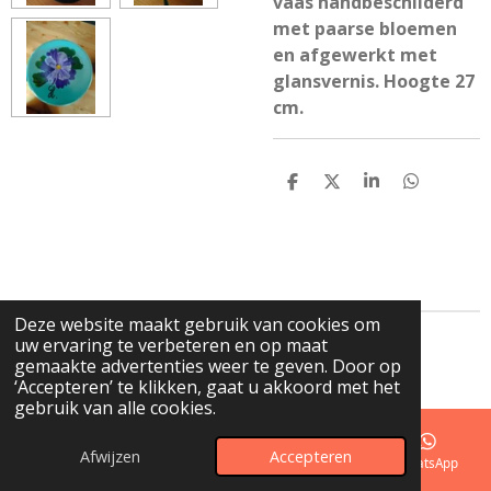
vaas handbeschilderd
met paarse bloemen
en afgewerkt met
glansvernis. Hoogte 27
cm.
D
D
S
D
e
e
h
e
l
e
a
l
e
l
r
e
n
e
n
Deze website maakt gebruik van cookies om
uw ervaring te verbeteren en op maat
© 2023 - 2026 de GLazerie
gemaakte advertenties weer te geven. Door op
Powered by
JouwWeb
‘Accepteren’ te klikken, gaat u akkoord met het
gebruik van alle cookies.
Afwijzen
Accepteren
E-mailadres
Telefoonnummer
Kaart
WhatsApp