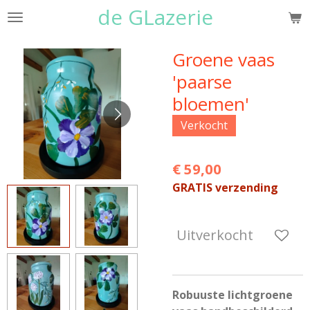
de GLazerie
Ga
direct
naar
Groene vaas
de
'paarse
hoofdinhoud
bloemen'
Verkocht
€ 59,00
GRATIS verzending
Uitverkocht
Robuuste lichtgroene