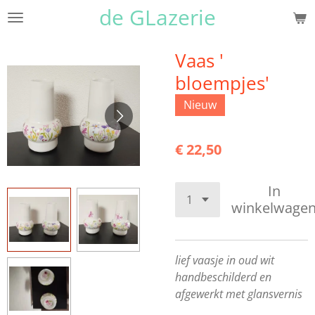
de GLazerie
Ga
direct
naar
Vaas '
de
bloempjes'
hoofdinhoud
Nieuw
€ 22,50
In
winkelwage
lief vaasje in oud wit
handbeschilderd en
afgewerkt met glansvernis