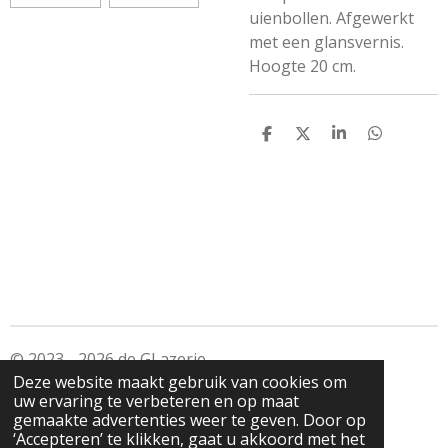
uienbollen. Afgewerkt
met een glansvernis.
Hoogte 20 cm.
D
D
S
D
e
e
h
e
l
e
a
l
e
l
r
e
n
e
n
© 2023 - 2026 de GLazerie
Deze website maakt gebruik van cookies om
Powered by
JouwWeb
uw ervaring te verbeteren en op maat
gemaakte advertenties weer te geven. Door op
‘Accepteren’ te klikken, gaat u akkoord met het