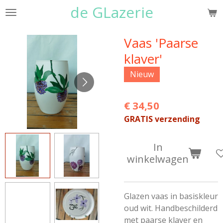
de GLazerie
Ga
direct
naar
Vaas 'Paarse
de
klaver'
hoofdinhoud
Nieuw
€ 34,50
GRATIS verzending
In
winkelwagen
Glazen vaas in basiskleur
oud wit. Handbeschilderd
met paarse klaver en